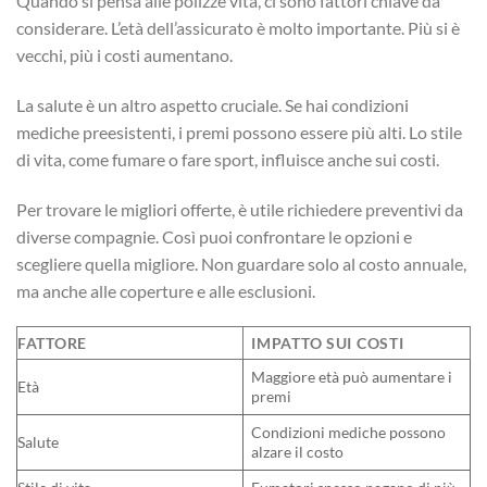
Quando si pensa alle polizze vita, ci sono fattori chiave da
considerare. L’età dell’assicurato è molto importante. Più si è
vecchi, più i costi aumentano.
La salute è un altro aspetto cruciale. Se hai condizioni
mediche preesistenti, i premi possono essere più alti. Lo stile
di vita, come fumare o fare sport, influisce anche sui costi.
Per trovare le migliori offerte, è utile richiedere preventivi da
diverse compagnie. Così puoi confrontare le opzioni e
scegliere quella migliore. Non guardare solo al costo annuale,
ma anche alle coperture e alle esclusioni.
FATTORE
IMPATTO SUI COSTI
Maggiore età può aumentare i
Età
premi
Condizioni mediche possono
Salute
alzare il costo