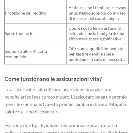
Assicura che i familiari ricevano
Protezione del reddito
un sostegno economico in caso
di decesso del capofamiglia.
Copre i costi legati ai funerali,
Spese funerarie
evitando che la famiglia debba
affrontare spese significative.
Offre una liquidità immediata
Supporto alle difficoltà
per gestire debiti e spese
economiche
quotidiane in caso di necessità.
Come funzionano le assicurazioni vita?
Le assicurazioni vita offrono protezione finanziaria ai
beneficiari se l’assicurato muore. L’assicurato paga un premio
mensile o annuale. Questo premio cambia in base all’età, alla
salute e al tipo di copertura.
Esistono due tipi di polizze: temporanea e vita intera. La
polizza temporanea copre un periodo specifico. La vita intera