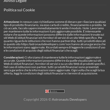
Avviso Legale
Politica sui Cookie
Attenzione:
In nessun caso richiediamo somme di denaro per rilasciare qualsiasi
tipo di prodotto finanziario, sia esso carta di credito, finanziamento o prestito. Se
ciò accade, faccelo sapere immediatamente tramite il modulo. Note: Lavoriamo
per mantenere tutte le informazioni il più aggiornate possibile. È interessante
notare che queste informazioni possono differire dalle informazioni trovate sui
siti Web di istituti finanziari e/o fornitori di servizi di un sito Web specifico. Per
quanto riguarda le istituzioni che non hanno partnership, tutti i prodotti elencati
in questo sito https://astronautsdevelopers.com/ non hanno alcuna garanzia che
le informazioni siano aggiornate. Ricordati sempre di leggere le condizioni d’uso
e le condizioni di acquisto degli istituti finanziari che scegli.
Considerazioni:
Ci sforziamo di mantenere tutte le informazioni aggiornate e
accurate. Queste informazioni possono differire da quelle visualizzate sui siti
Web di istituti finanziari, fornitori di servizi o su un sito Web di prodotti specifici.
Nel caso di istituzioni non partner, tutti i prodotti finanziari sono presentati
senza garantire che le informazioni siano aggiornate. Ogni volta che scegli la tua
offerta, leggi le condizioni degli istituti finanziari e i termini di acquisizione.
Copyright 2026 ©
Astronauts Developers