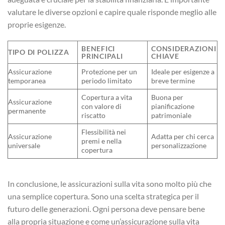
valutare le diverse opzioni e capire quale risponde meglio alle
proprie esigenze.
BENEFICI
CONSIDERAZIONI
TIPO DI POLIZZA
PRINCIPALI
CHIAVE
Assicurazione
Protezione per un
Ideale per esigenze a
temporanea
periodo limitato
breve termine
Copertura a vita
Buona per
Assicurazione
con valore di
pianificazione
permanente
riscatto
patrimoniale
Flessibilità nei
Assicurazione
Adatta per chi cerca
premi e nella
universale
personalizzazione
copertura
In conclusione, le assicurazioni sulla vita sono molto più che
una semplice copertura. Sono una scelta strategica per il
futuro delle generazioni. Ogni persona deve pensare bene
alla propria situazione e come un’assicurazione sulla vita