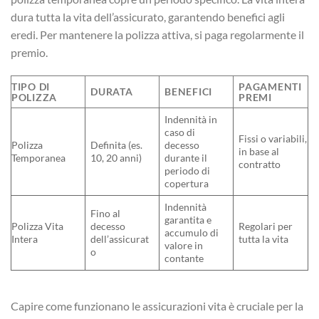
dura tutta la vita dell’assicurato, garantendo benefici agli
eredi. Per mantenere la polizza attiva, si paga regolarmente il
premio.
TIPO DI
PAGAMENTI
DURATA
BENEFICI
POLIZZA
PREMI
Indennità in
caso di
Fissi o variabili,
Polizza
Definita (es.
decesso
in base al
Temporanea
10, 20 anni)
durante il
contratto
periodo di
copertura
Indennità
Fino al
garantita e
Polizza Vita
decesso
Regolari per
accumulo di
Intera
dell’assicurat
tutta la vita
valore in
o
contante
Capire come funzionano le assicurazioni vita è cruciale per la