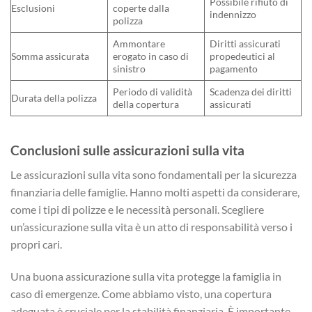
Possibile rifiuto di
Esclusioni
coperte dalla
indennizzo
polizza
Ammontare
Diritti assicurati
Somma assicurata
erogato in caso di
propedeutici al
sinistro
pagamento
Periodo di validità
Scadenza dei diritti
Durata della polizza
della copertura
assicurati
Conclusioni sulle assicurazioni sulla vita
Le assicurazioni sulla vita sono fondamentali per la sicurezza
finanziaria delle famiglie. Hanno molti aspetti da considerare,
come i tipi di polizze e le necessità personali. Scegliere
un’assicurazione sulla vita è un atto di responsabilità verso i
propri cari.
Una buona assicurazione sulla vita protegge la famiglia in
caso di emergenze. Come abbiamo visto, una copertura
adeguata è cruciale per la stabilità finanziaria. È importante