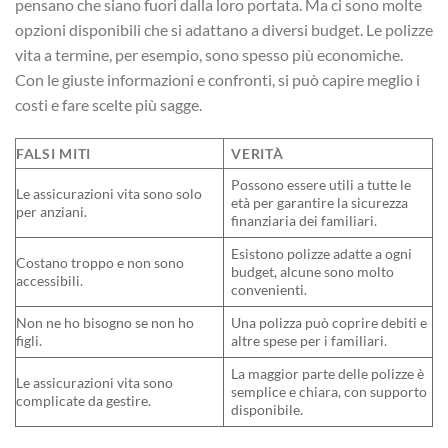
pensano che siano fuori dalla loro portata. Ma ci sono molte
opzioni disponibili che si adattano a diversi budget. Le polizze
vita a termine, per esempio, sono spesso più economiche.
Con le giuste informazioni e confronti, si può capire meglio i
costi e fare scelte più sagge.
FALSI MITI
VERITÀ
Possono essere utili a tutte le
Le assicurazioni vita sono solo
età per garantire la sicurezza
per anziani.
finanziaria dei familiari.
Esistono polizze adatte a ogni
Costano troppo e non sono
budget, alcune sono molto
accessibili.
convenienti.
Non ne ho bisogno se non ho
Una polizza può coprire debiti e
figli.
altre spese per i familiari.
La maggior parte delle polizze è
Le assicurazioni vita sono
semplice e chiara, con supporto
complicate da gestire.
disponibile.