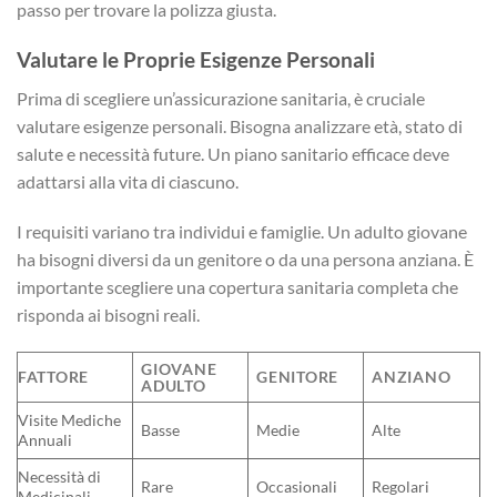
passo per trovare la polizza giusta.
Valutare le Proprie Esigenze Personali
Prima di scegliere un’assicurazione sanitaria, è cruciale
valutare esigenze personali. Bisogna analizzare età, stato di
salute e necessità future. Un piano sanitario efficace deve
adattarsi alla vita di ciascuno.
I requisiti variano tra individui e famiglie. Un adulto giovane
ha bisogni diversi da un genitore o da una persona anziana. È
importante scegliere una copertura sanitaria completa che
risponda ai bisogni reali.
GIOVANE
FATTORE
GENITORE
ANZIANO
ADULTO
Visite Mediche
Basse
Medie
Alte
Annuali
Necessità di
Rare
Occasionali
Regolari
Medicinali