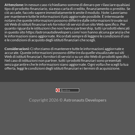
Attenzione:
In nessun caso richiediamo somme di denaro per rilasciare qualsiasi
tipo di prodotto finanziario, sia esso carta di credito, finanziamento o prestito. Se
ciò accade, faccelo sapere immediatamente tramite il modulo. Note: Lavoriamo
per mantenere tutte le informazioni il più aggiornate possibile. È interessante
notare che queste informazioni possono differire dalle informazioni trovate sui
siti Web di istituti finanziari e/o fornitori di servizi di un sito Web specifico. Per
quanto riguarda le istituzioni che non hanno partnership, tutti i prodotti elencati
in questo sito https://astronautsdevelopers.com/ non hanno alcuna garanzia che
le informazioni siano aggiornate. Ricordati sempre di leggere le condizioni d’uso
e le condizioni di acquisto degli istituti finanziari che scegli.
Considerazioni:
Ci sforziamo di mantenere tutte le informazioni aggiornate e
accurate. Queste informazioni possono differire da quelle visualizzate sui siti
Web di istituti finanziari, fornitori di servizi o su un sito Web di prodotti specifici.
Nel caso di istituzioni non partner, tutti i prodotti finanziari sono presentati
senza garantire che le informazioni siano aggiornate. Ogni volta che scegli la tua
offerta, leggi le condizioni degli istituti finanziari e i termini di acquisizione.
Copyright 2026 ©
Astronauts Developers