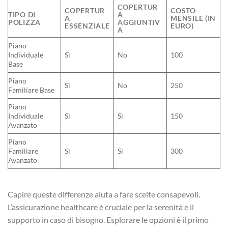
COPERTUR
COPERTUR
COSTO
TIPO DI
A
A
MENSILE (IN
POLIZZA
AGGIUNTIV
ESSENZIALE
EURO)
A
Piano
Individuale
Sì
No
100
Base
Piano
Sì
No
250
Familiare Base
Piano
Individuale
Sì
Sì
150
Avanzato
Piano
Familiare
Sì
Sì
300
Avanzato
Capire queste differenze aiuta a fare scelte consapevoli.
L’assicurazione healthcare è cruciale per la serenità e il
supporto in caso di bisogno. Esplorare le opzioni è il primo