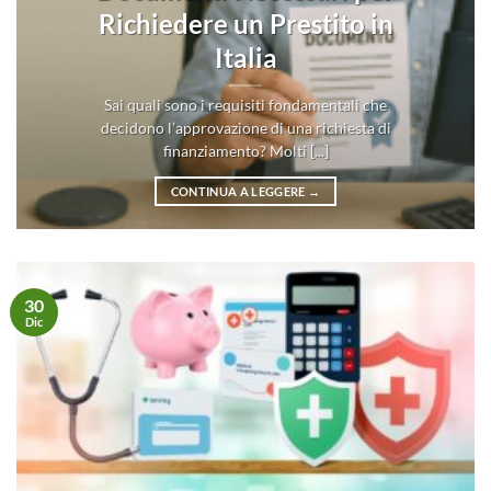
Richiedere un Prestito in
Italia
Sai quali sono i requisiti fondamentali che
decidono l’approvazione di una richiesta di
finanziamento? Molti [...]
CONTINUA A LEGGERE
→
30
Dic