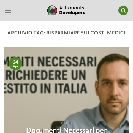
Salta
ai
contenuti
ARCHIVIO TAG:
RISPARMIARE SUI COSTI MEDICI
24
Apr
PRESTITI
Documenti Necessari per