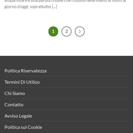
Risparmiare è una parola chiave che risuona nelle menti di molti al
giorno d’oggi, soprattutto [...]
1
2
Política Riservatezza
Termini Di Utilizo
Chi Siamo
Contatto
Avviso Legale
Politica sui Cookie