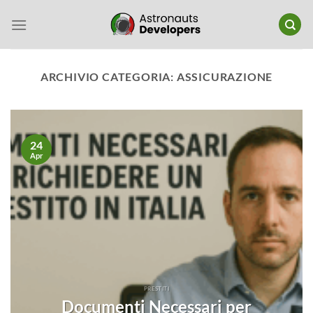
Salta
ai
contenuti
ARCHIVIO CATEGORIA:
ASSICURAZIONE
24
Apr
PRESTITI
Documenti Necessari per