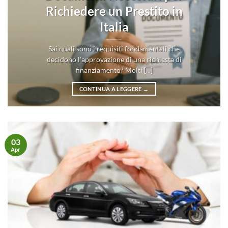
Richiedere un Prestito in
Italia
Sai quali sono i requisiti fondamentali che
decidono l’approvazione di una richiesta di
finanziamento? Molti [...]
CONTINUA A LEGGERE
→
03
Apr