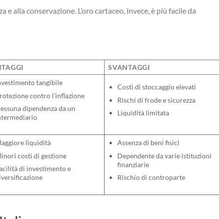
za e alla conservazione. L’oro cartaceo, invece, è più facile da
TAGGI
SVANTAGGI
nvestimento tangibile
Costi di stoccaggio elevati
rotezione contro l’inflazione
Rischi di frode e sicurezza
essuna dipendenza da un
Liquidità limitata
ntermediario
aggiore liquidità
Assenza di beni fisici
inori costi di gestione
Dependente da varie istituzioni
finanziarie
acilità di investimento e
iversificazione
Rischio di controparte