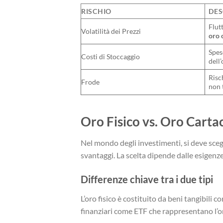
RISCHIO
DES
Flut
Volatilità dei Prezzi
oro 
Spes
Costi di Stoccaggio
dell’
Risc
Frode
non 
Oro Fisico vs. Oro Carta
Nel mondo degli investimenti, si deve sceg
svantaggi. La scelta dipende dalle esigenze
Differenze chiave tra i due tipi
L’oro fisico è costituito da beni tangibili 
finanziari come ETF che rappresentano l’oro