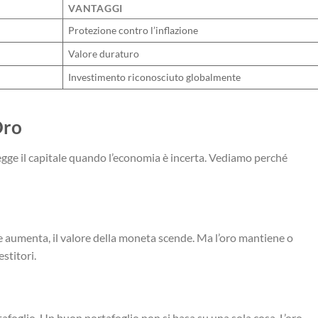
VANTAGGI
Protezione contro l’inflazione
Valore duraturo
Investimento riconosciuto globalmente
Oro
tegge il capitale quando l’economia è incerta. Vediamo perché
ne aumenta, il valore della moneta scende. Ma l’oro mantiene o
stitori.
rtafoglio. Un buon portafoglio non si basa su una sola cosa. L’oro