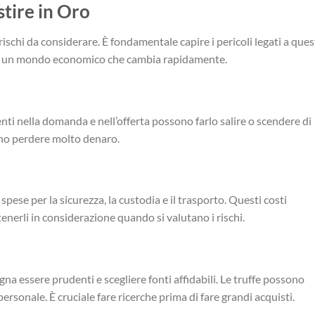
estire in Oro
rischi da considerare. È fondamentale capire i pericoli legati a que
in un mondo economico che cambia rapidamente.
ti nella domanda e nell’offerta possono farlo salire o scendere di
ono perdere molto denaro.
 spese per la sicurezza, la custodia e il trasporto. Questi costi
enerli in considerazione quando si valutano i rischi.
sogna essere prudenti e scegliere fonti affidabili. Le truffe possono
personale. È cruciale fare ricerche prima di fare grandi acquisti.