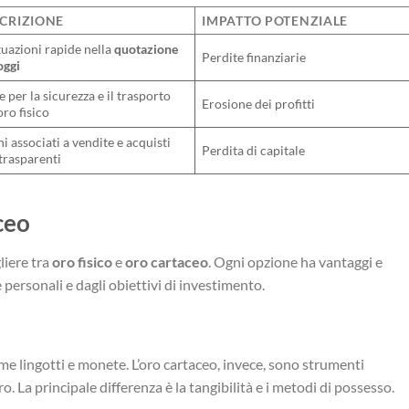
CRIZIONE
IMPATTO POTENZIALE
tuazioni rapide nella
quotazione
Perdite finanziarie
oggi
e per la sicurezza e il trasporto
Erosione dei profitti
oro fisico
hi associati a vendite e acquisti
Perdita di capitale
trasparenti
ceo
liere tra
oro fisico
e
oro cartaceo
. Ogni opzione ha vantaggi e
 personali e dagli obiettivi di investimento.
come lingotti e monete. L’oro cartaceo, invece, sono strumenti
. La principale differenza è la tangibilità e i metodi di possesso.