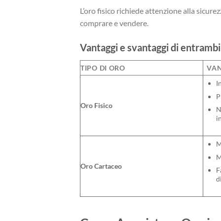
L’oro fisico richiede attenzione alla sicurez
comprare e vendere.
Vantaggi e svantaggi di entrambi
TIPO DI ORO
VAN
I
P
Oro Fisico
N
i
M
M
Oro Cartaceo
F
d