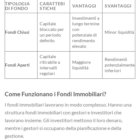
TIPOLOGIA
CARATTERI
VANTAGGI
SVANTAGGI
DI FONDO
STICHE
Investimenti a
Capitale
lungo termine
bloccato per
con
Fondi Chiusi
Minor liquidità
un periodo
potenziale di
definito
rendimento
elevato
Capitale
Rendimenti
ritirabile a
Maggiore
Fondi Aperti
potenzialmente
intervalli
liquidità
inferiori
regolari
Come Funzionano i Fondi Immobiliari?
I fondi immobiliari lavorano in modo complesso. Hanno una
struttura fondi immobiliari con gestori e investitori che
lavorano insieme. Gli investitori mettono il loro denaro,
mentre i gestori si occupano della pianificazione e della
gestione.