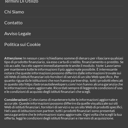
Termini Di Utilizo
Chi Siamo
Contatto
Avviso Legale
Politica sui Cookie
Attenzione:
In nessun caso richiediamo somme di denaro per rilasciare qualsiasi
tipo di prodotto finanziario, sia esso carta di credito, finanziamento o prestito. Se
ciò accade, faccelo sapere immediatamente tramite il modulo. Note: Lavoriamo
per mantenere tutte le informazioni il più aggiornate possibile. È interessante
notare che queste informazioni possono differire dalle informazioni trovate sui
siti Web di istituti finanziari e/o fornitori di servizi di un sito Web specifico. Per
quanto riguarda le istituzioni che non hanno partnership, tutti i prodotti elencati
in questo sito https://astronautsdevelopers.com/ non hanno alcuna garanzia che
le informazioni siano aggiornate. Ricordati sempre di leggere le condizioni d’uso
e le condizioni di acquisto degli istituti finanziari che scegli.
Considerazioni:
Ci sforziamo di mantenere tutte le informazioni aggiornate e
accurate. Queste informazioni possono differire da quelle visualizzate sui siti
Web di istituti finanziari, fornitori di servizi o su un sito Web di prodotti specifici.
Nel caso di istituzioni non partner, tutti i prodotti finanziari sono presentati
senza garantire che le informazioni siano aggiornate. Ogni volta che scegli la tua
offerta, leggi le condizioni degli istituti finanziari e i termini di acquisizione.