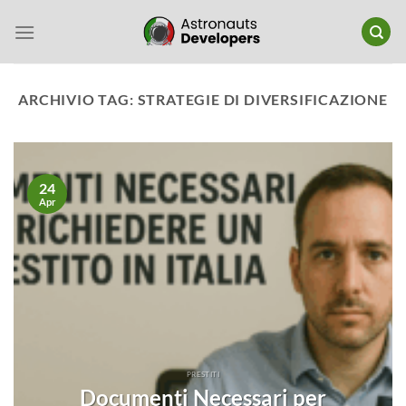
Salta
ai
contenuti
ARCHIVIO TAG:
STRATEGIE DI DIVERSIFICAZIONE
24
Apr
PRESTITI
Documenti Necessari per