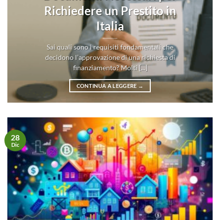
Richiedere un Prestito in
Italia
Sai quali sono i requisiti fondamentali che
decidono l’approvazione di una richiesta di
finanziamento? Molti [...]
CONTINUA A LEGGERE
→
28
Dic