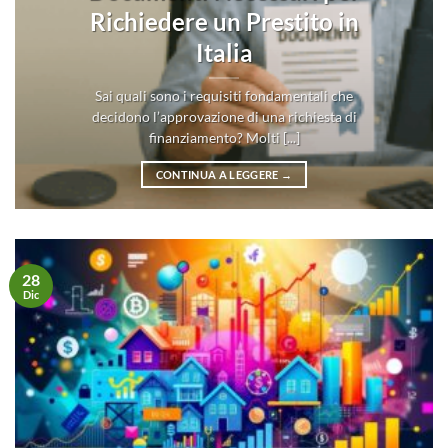
Richiedere un Prestito in
Italia
Sai quali sono i requisiti fondamentali che
decidono l’approvazione di una richiesta di
finanziamento? Molti [...]
CONTINUA A LEGGERE
→
28
Dic