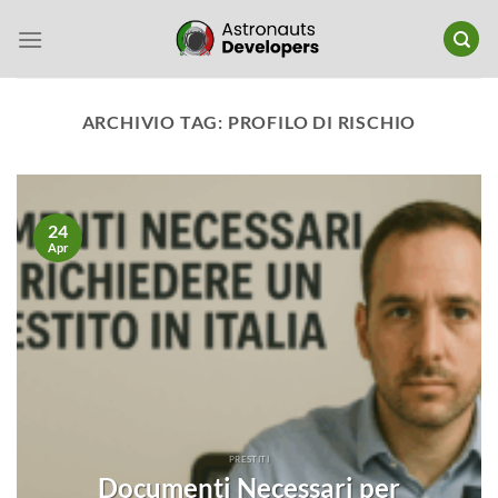
Salta
ai
contenuti
ARCHIVIO TAG:
PROFILO DI RISCHIO
24
Apr
PRESTITI
Documenti Necessari per