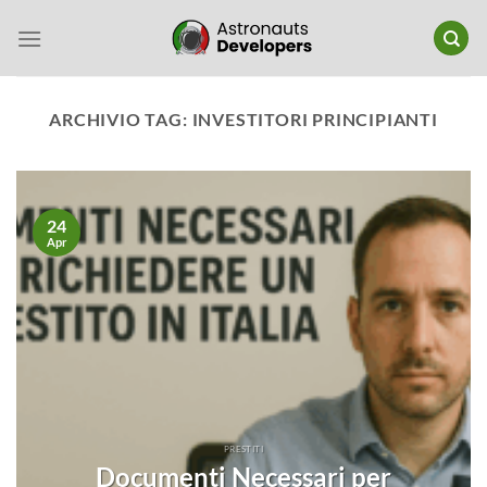
Salta
ai
contenuti
ARCHIVIO TAG:
INVESTITORI PRINCIPIANTI
24
Apr
PRESTITI
Documenti Necessari per