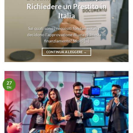
Richiedere un Prestito in
Italia
Sai quali sono i requisiti fondamentali che
decidono l’approvazione di una richiesta di
finanziamento? Molti [...]
CONTINUA A LEGGERE
→
27
Dic