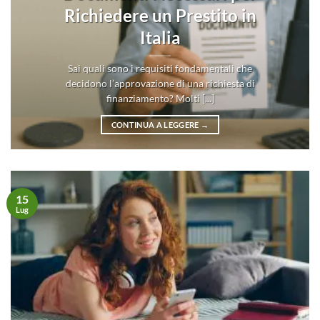
Richiedere un Prestito in
Italia
Sai quali sono i requisiti fondamentali che
decidono l’approvazione di una richiesta di
finanziamento? Molti [...]
CONTINUA A LEGGERE
→
15
Lug