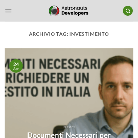
Salta
ai
contenuti
ARCHIVIO TAG:
INVESTIMENTO
24
Apr
PRESTITI
Documenti Necessari per