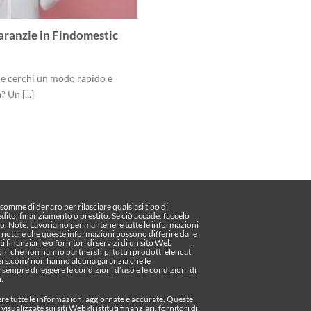
aranzie in Findomestic
 e cerchi un modo rapido e
 Un [...]
omme di denaro per rilasciare qualsiasi tipo di
edito, finanziamento o prestito. Se ciò accade, faccelo
o. Note: Lavoriamo per mantenere tutte le informazioni
te notare che queste informazioni possono differire dalle
ti finanziari e/o fornitori di servizi di un sito Web
oni che non hanno partnership, tutti i prodotti elencati
pers.com/ non hanno alcuna garanzia che le
sempre di leggere le condizioni d’uso e le condizioni di
i.
e tutte le informazioni aggiornate e accurate. Queste
sualizzate sui siti Web di istituti finanziari, fornitori di