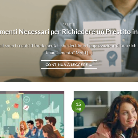
PRESTITI
enti Necessari per Richiedere un Prestito in 
ali sono i requisiti fondamentali che decidono l’approvazione di una richi
finanziamento? Molti [...]
CONTINUA A LEGGERE
→
15
Lug