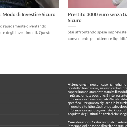
: Modo di Investire Sicuro
Prestito 3000 euro senza G
Sicuro
no rapidamente diventando
Stai affrontando spese impreviste
ore degli investimenti. Queste
conveniente per ottenere liquidità?
Attenzione:
In nessun caso richiediamo s
prodotto finanziario, sia esso carta di cr
sapere immediatamente tramite il modul
il più aggiornate possibile. È interessan
informazioni trovate sui siti Web di istitu
specifico. Per quanto riguarda le istituzi
in questo sito https://astronautsdevelo
informazioni siano aggiornate. Ricordati 
acquisto degli istituti finanziari che scegl
Considerazioni:
Ci sforziamo di mantener
informazioni possono differire da quelle vi