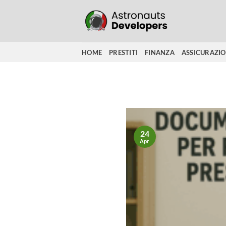
Salta
ai
contenuti
HOME
PRESTITI
FINANZA
ASSICURAZI
24
Apr