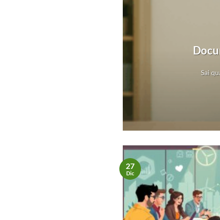
 Patrimonio
Docum
va al tempo stesso.
Sai qu
27
Dic