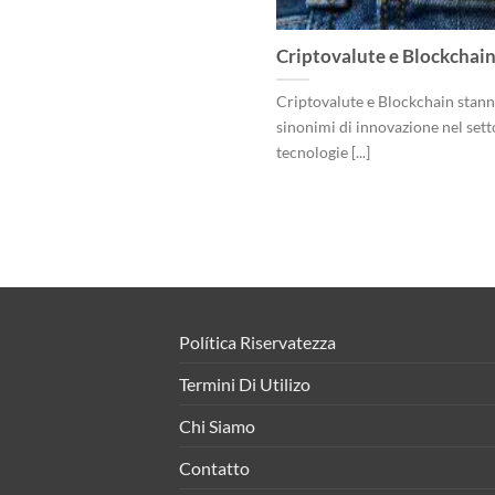
Criptovalute e Blockchain
Criptovalute e Blockchain stan
sinonimi di innovazione nel sett
tecnologie [...]
Política Riservatezza
Termini Di Utilizo
Chi Siamo
Contatto