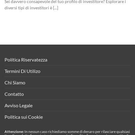
Sei davvero consapevole del tuo profilo di investitore? Esplorare i
diversi tipi di investitori è [...]
Política Riservatezza
Termini Di Utilizo
Chi Siamo
Contatto
Avviso Legale
Politica sui Cookie
Attenzione:
In nessun caso richiediamo somme di denaro per rilasciare qualsiasi