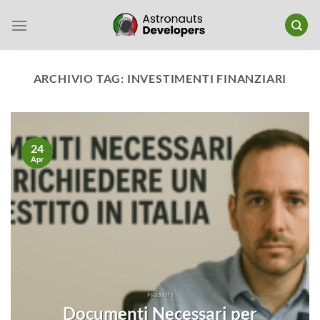
Salta
ai
contenuti
ARCHIVIO TAG:
INVESTIMENTI FINANZIARI
24
Apr
PRESTITI
Documenti Necessari per