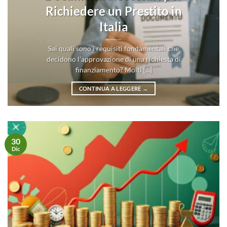
Richiedere un Prestito in
Italia
Sai quali sono i requisiti fondamentali che
decidono l’approvazione di una richiesta di
finanziamento? Molti [...]
CONTINUA A LEGGERE
→
30
Dic