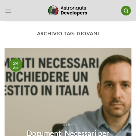
Salta
ai
contenuti
ARCHIVIO TAG:
GIOVANI
24
Apr
PRESTITI
Documenti Necessari per