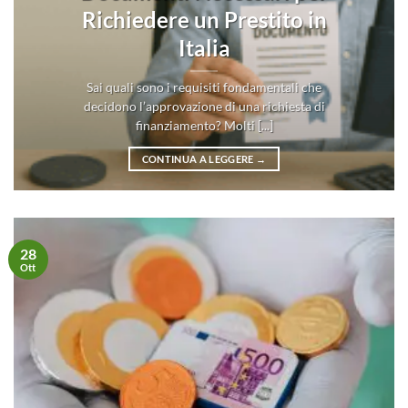
Richiedere un Prestito in
Italia
Sai quali sono i requisiti fondamentali che
decidono l’approvazione di una richiesta di
finanziamento? Molti [...]
CONTINUA A LEGGERE
→
28
Ott