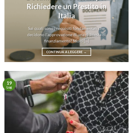
Richiedere un Prestito in
Italia
Sai quali sono i requisiti fondamentali che
decidono l’approvazione di una richiesta di
finanziamento? Molti [...]
CONTINUA A LEGGERE
→
19
Lug