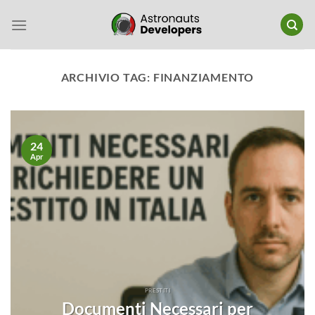
Salta
ai
contenuti
ARCHIVIO TAG:
FINANZIAMENTO
24
Apr
PRESTITI
Documenti Necessari per