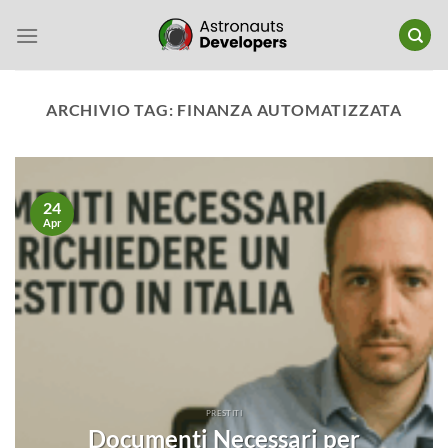
Salta
ai
contenuti
ARCHIVIO TAG:
FINANZA AUTOMATIZZATA
24
Apr
PRESTITI
Documenti Necessari per