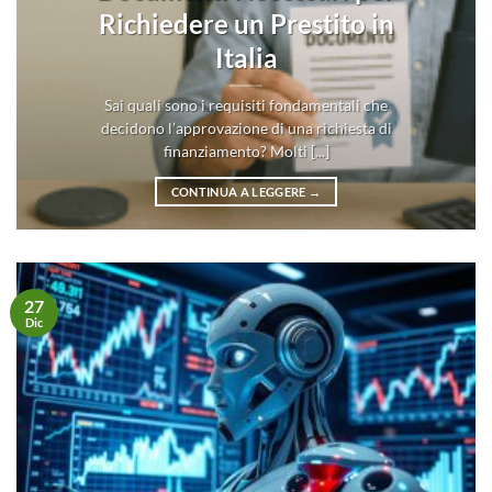
Richiedere un Prestito in
Italia
Sai quali sono i requisiti fondamentali che
decidono l’approvazione di una richiesta di
finanziamento? Molti [...]
CONTINUA A LEGGERE
→
27
Dic