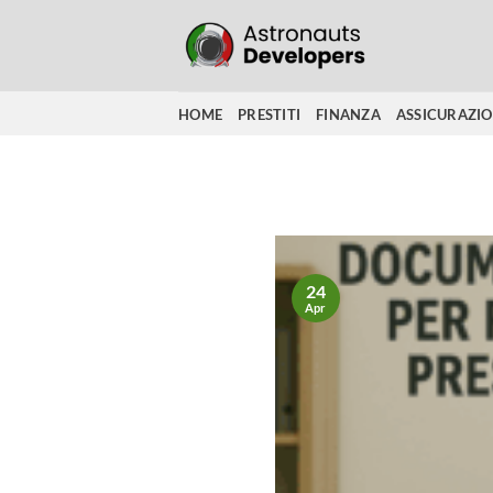
Salta
ai
contenuti
HOME
PRESTITI
FINANZA
ASSICURAZI
24
Apr