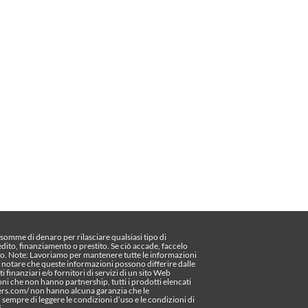
omme di denaro per rilasciare qualsiasi tipo di
edito, finanziamento o prestito. Se ciò accade, faccelo
o. Note: Lavoriamo per mantenere tutte le informazioni
te notare che queste informazioni possono differire dalle
ti finanziari e/o fornitori di servizi di un sito Web
oni che non hanno partnership, tutti i prodotti elencati
pers.com/ non hanno alcuna garanzia che le
sempre di leggere le condizioni d’uso e le condizioni di