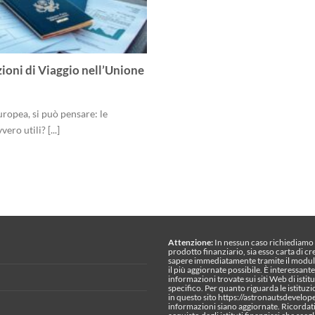
ioni di Viaggio nell’Unione
ropea, si può pensare: le
ro utili? [...]
Attenzione:
In nessun caso richiediamo s
prodotto finanziario, sia esso carta di cr
sapere immediatamente tramite il modul
il più aggiornate possibile. È interessan
informazioni trovate sui siti Web di istitu
specifico. Per quanto riguarda le istituzi
in questo sito https://astronautsdevelo
informazioni siano aggiornate. Ricordati 