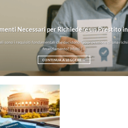
PRESTITI
enti Necessari per Richiedere un Prestito in 
ali sono i requisiti fondamentali che decidono l’approvazione di una richi
finanziamento? Molti [...]
CONTINUA A LEGGERE
→