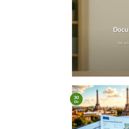
 Patrimonio
Docum
va al tempo stesso.
Sai qu
30
Dic