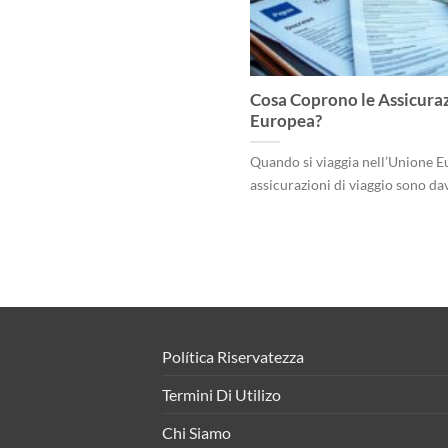
Cosa Coprono le Assicuraz
Europea?
Quando si viaggia nell’Unione Eu
assicurazioni di viaggio sono davve
Política Riservatezza
Termini Di Utilizo
Chi Siamo