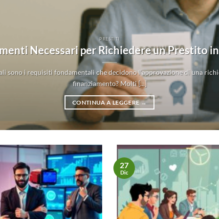
PRESTITI
enti Necessari per Richiedere un Prestito in 
ali sono i requisiti fondamentali che decidono l’approvazione di una richi
finanziamento? Molti [...]
CONTINUA A LEGGERE
→
27
Dic