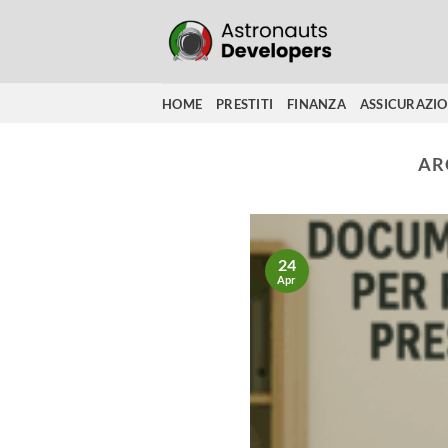
Salta
ai
contenuti
HOME
PRESTITI
FINANZA
ASSICURAZI
AR
24
Apr