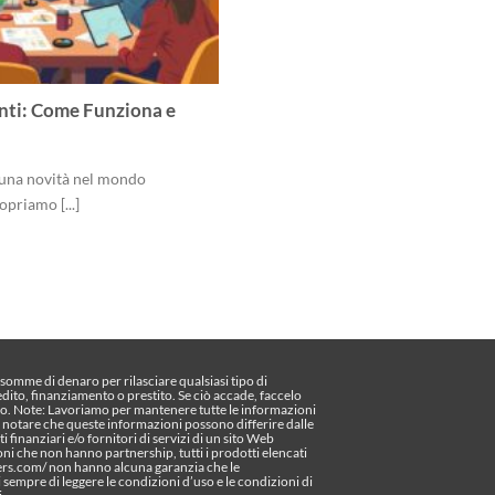
nti: Come Funziona e
 una novità nel mondo
priamo [...]
omme di denaro per rilasciare qualsiasi tipo di
edito, finanziamento o prestito. Se ciò accade, faccelo
o. Note: Lavoriamo per mantenere tutte le informazioni
te notare che queste informazioni possono differire dalle
ti finanziari e/o fornitori di servizi di un sito Web
oni che non hanno partnership, tutti i prodotti elencati
pers.com/ non hanno alcuna garanzia che le
sempre di leggere le condizioni d’uso e le condizioni di