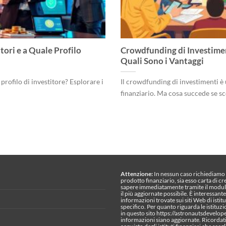
itori e a Quale Profilo
Crowdfunding di Investime
Quali Sono i Vantaggi
rofilo di investitore? Esplorare i
Il crowdfunding di investimenti è
finanziario. Ma cosa succede se sco
Attenzione:
In nessun caso richiediamo s
prodotto finanziario, sia esso carta di cr
sapere immediatamente tramite il modul
il più aggiornate possibile. È interessan
informazioni trovate sui siti Web di istitu
specifico. Per quanto riguarda le istituzi
in questo sito https://astronautsdevelo
informazioni siano aggiornate. Ricordati 