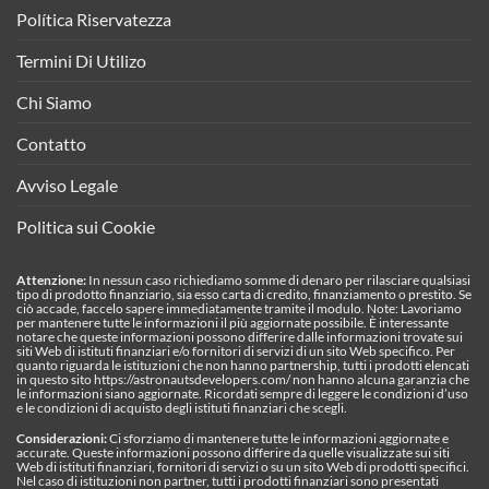
Política Riservatezza
Termini Di Utilizo
Chi Siamo
Contatto
Avviso Legale
Politica sui Cookie
Attenzione:
In nessun caso richiediamo somme di denaro per rilasciare qualsiasi
tipo di prodotto finanziario, sia esso carta di credito, finanziamento o prestito. Se
ciò accade, faccelo sapere immediatamente tramite il modulo. Note: Lavoriamo
per mantenere tutte le informazioni il più aggiornate possibile. È interessante
notare che queste informazioni possono differire dalle informazioni trovate sui
siti Web di istituti finanziari e/o fornitori di servizi di un sito Web specifico. Per
quanto riguarda le istituzioni che non hanno partnership, tutti i prodotti elencati
in questo sito https://astronautsdevelopers.com/ non hanno alcuna garanzia che
le informazioni siano aggiornate. Ricordati sempre di leggere le condizioni d’uso
e le condizioni di acquisto degli istituti finanziari che scegli.
Considerazioni:
Ci sforziamo di mantenere tutte le informazioni aggiornate e
accurate. Queste informazioni possono differire da quelle visualizzate sui siti
Web di istituti finanziari, fornitori di servizi o su un sito Web di prodotti specifici.
Nel caso di istituzioni non partner, tutti i prodotti finanziari sono presentati