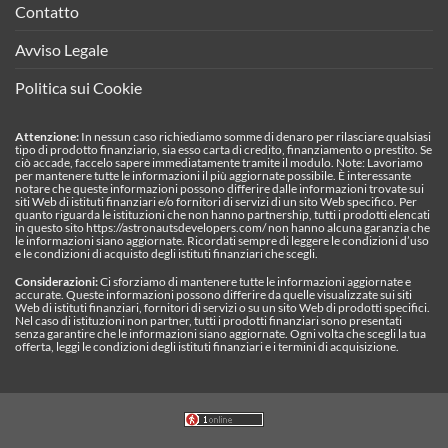
Contatto
Avviso Legale
Politica sui Cookie
Attenzione:
In nessun caso richiediamo somme di denaro per rilasciare qualsiasi
tipo di prodotto finanziario, sia esso carta di credito, finanziamento o prestito. Se
ciò accade, faccelo sapere immediatamente tramite il modulo. Note: Lavoriamo
per mantenere tutte le informazioni il più aggiornate possibile. È interessante
notare che queste informazioni possono differire dalle informazioni trovate sui
siti Web di istituti finanziari e/o fornitori di servizi di un sito Web specifico. Per
quanto riguarda le istituzioni che non hanno partnership, tutti i prodotti elencati
in questo sito https://astronautsdevelopers.com/ non hanno alcuna garanzia che
le informazioni siano aggiornate. Ricordati sempre di leggere le condizioni d’uso
e le condizioni di acquisto degli istituti finanziari che scegli.
Considerazioni:
Ci sforziamo di mantenere tutte le informazioni aggiornate e
accurate. Queste informazioni possono differire da quelle visualizzate sui siti
Web di istituti finanziari, fornitori di servizi o su un sito Web di prodotti specifici.
Nel caso di istituzioni non partner, tutti i prodotti finanziari sono presentati
senza garantire che le informazioni siano aggiornate. Ogni volta che scegli la tua
offerta, leggi le condizioni degli istituti finanziari e i termini di acquisizione.