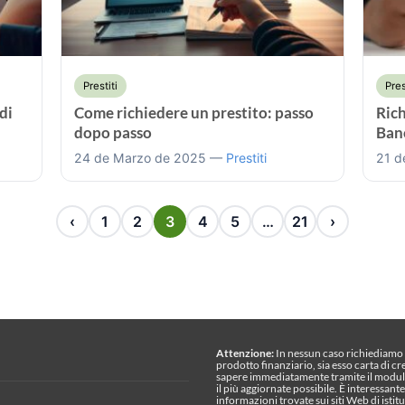
Prestiti
Pres
di
Come richiedere un prestito: passo
Rich
dopo passo
Banc
24 de Marzo de 2025 —
Prestiti
21 d
‹
1
2
3
4
5
…
21
›
Attenzione:
In nessun caso richiediamo s
prodotto finanziario, sia esso carta di cr
sapere immediatamente tramite il modul
il più aggiornate possibile. È interessan
informazioni trovate sui siti Web di istitu