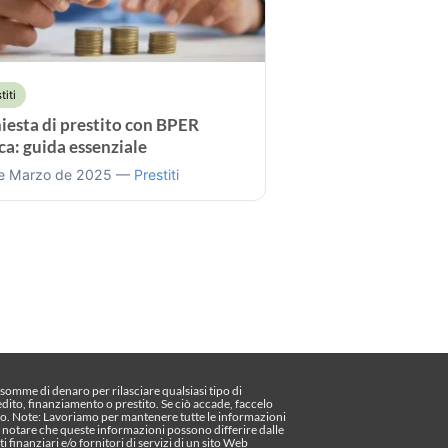
titi
iesta di prestito con BPER
a: guida essenziale
e Marzo de 2025 —
Prestiti
omme di denaro per rilasciare qualsiasi tipo di
edito, finanziamento o prestito. Se ciò accade, faccelo
o. Note: Lavoriamo per mantenere tutte le informazioni
te notare che queste informazioni possono differire dalle
ti finanziari e/o fornitori di servizi di un sito Web